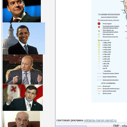
световая реклама-
reklama-narug.narod.ru
ПМР - общ