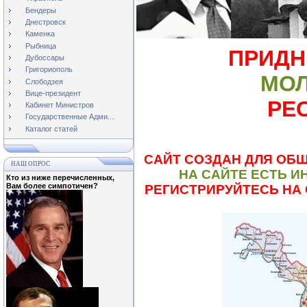
Бендеры
Днестровск
Каменка
Рыбница
ПРИДН
Дубоссары
Григориополь
МО
Слободзея
Вице-президент
РЕ
Кабинет Министров
Государственные Адми...
Каталог статей
САЙТ СОЗДАН ДЛЯ ОБ
НАШ ОПРОС
НА САЙТЕ ЕСТЬ 
Кто из ниже перечисленных,
Вам более симпотичен?
РЕГИСТРИРУЙТЕСЬ НА